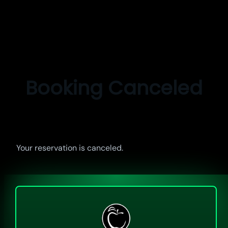
Pular
para
o
Booking Canceled
conteúdo
Your reservation is canceled.