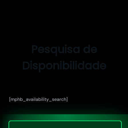
Pular
para
o
Pesquisa de
conteúdo
Disponibilidade
[mphb_availability_search]