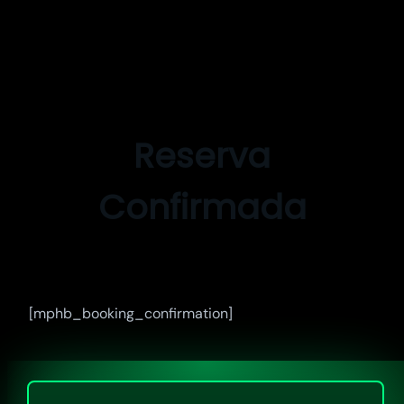
Pular
para
o
Reserva
conteúdo
Confirmada
[mphb_booking_confirmation]