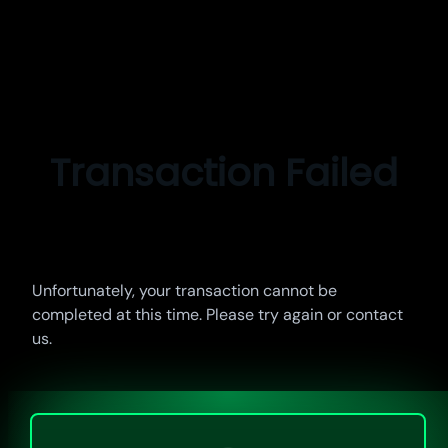
Pular
para
o
Transaction Failed
conteúdo
Unfortunately, your transaction cannot be
completed at this time. Please try again or contact
us.