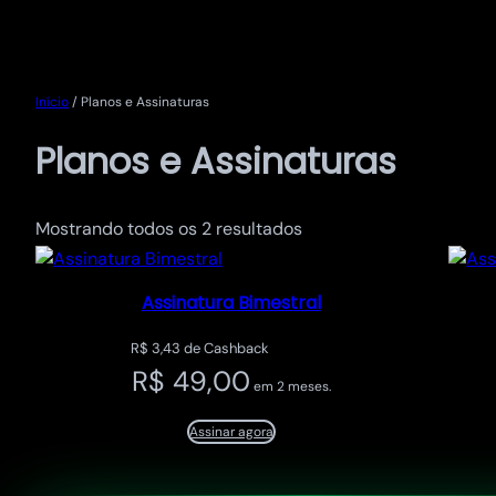
Pular
Início
/ Planos e Assinaturas
para
Planos e Assinaturas
o
conteúdo
Mostrando todos os 2 resultados
Assinatura Bimestral
R$
3,43
de Cashback
R$
49,00
em 2 meses.
Assinar agora