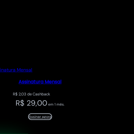
Assinatura Mensal
R$
2,03
de Cashback
R$
29,00
em 1 mês.
Assinar agora